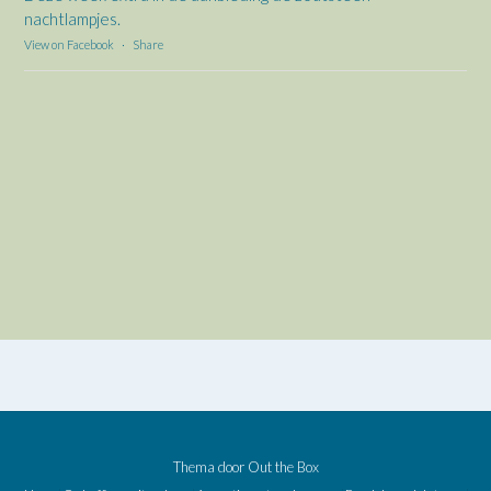
nachtlampjes.
View on Facebook
·
Share
Thema door
Out the Box