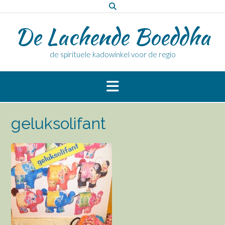
Doorgaan
naar
De Lachende Boeddha
inhoud
de spirituele kadowinkel voor de regio
geluksolifant