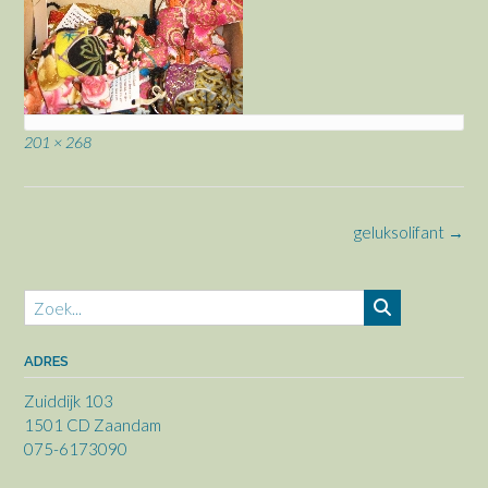
Volledige
201 × 268
grootte
Bericht
geluksolifant
→
navigatie
ADRES
Zuiddijk 103
1501 CD Zaandam
075-6173090