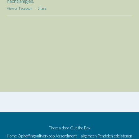
nachtlampjes.
View on Facebook
·
Share
Thema door
Out the Box
Home
Opheffingsuitverkoop
Assortiment – algemeen
Pendelen edelstenen