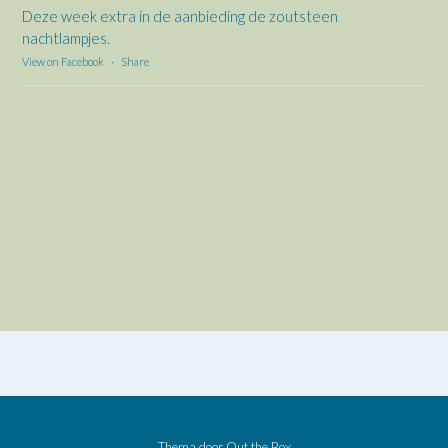
Deze week extra in de aanbieding de zoutsteen
nachtlampjes.
View on Facebook
·
Share
Thema door
Out the Box