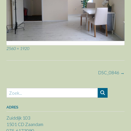
Volledige
2560 × 1920
grootte
Bericht
DSC_0846
→
navigatie
ADRES
Zuiddijk 103
1501 CD Zaandam
075-6173090