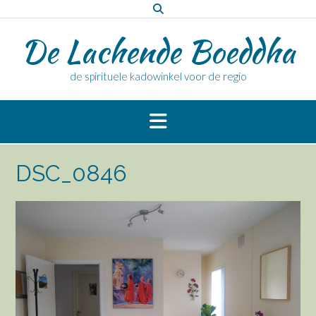
Doorgaan
naar
De Lachende Boeddha
inhoud
de spirituele kadowinkel voor de regio
DSC_0846