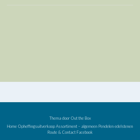
Thema door
Out the Box
Home
Opheffingsuitverkoop
Assortiment – algemeen
Pendelen edelstenen
Route & Contact
Facebook