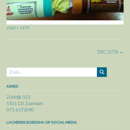
Volledige
2560 × 1479
grootte
Bericht
DSC_0726
→
navigatie
ADRES
Zuiddijk 103
1501 CD Zaandam
075-6173090
LACHENDE BOEDDHA OP SOCIAL MEDIA