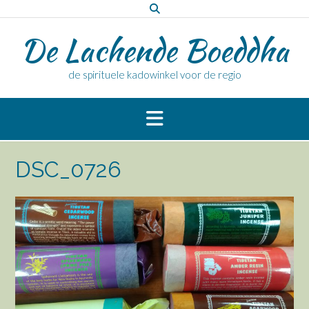
Doorgaan
naar
De Lachende Boeddha
inhoud
de spirituele kadowinkel voor de regio
DSC_0726