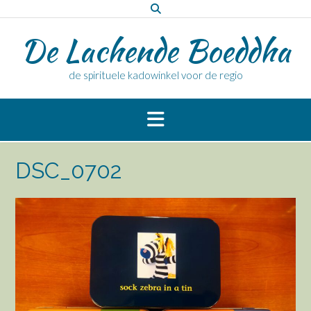
Doorgaan
naar
De Lachende Boeddha
inhoud
de spirituele kadowinkel voor de regio
DSC_0702