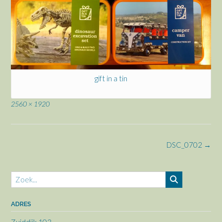
gift in a tin
Volledige
2560 × 1920
grootte
Bericht
DSC_0702
→
navigatie
ADRES
Zuiddijk 103