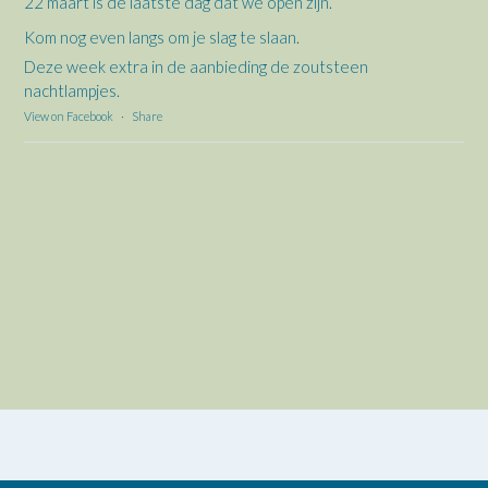
22 maart is de laatste dag dat we open zijn.
Kom nog even langs om je slag te slaan.
Deze week extra in de aanbieding de zoutsteen
nachtlampjes.
View on Facebook
·
Share