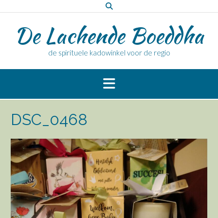
Doorgaan
naar
De Lachende Boeddha
inhoud
de spirituele kadowinkel voor de regio
DSC_0468