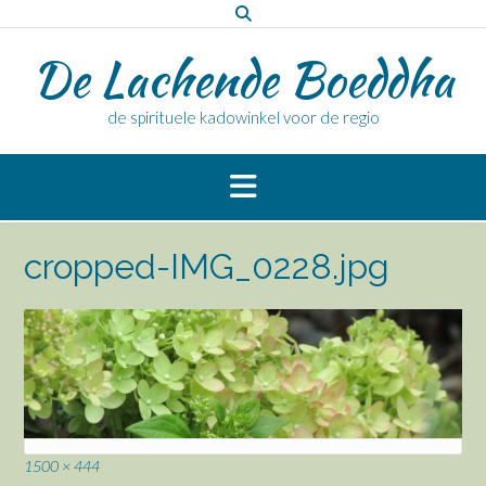
Doorgaan
naar
De Lachende Boeddha
inhoud
de spirituele kadowinkel voor de regio
cropped-IMG_0228.jpg
Volledige
1500 × 444