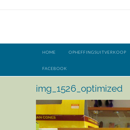
Doorgaan
naar
inhoud
HOME
OPHEFFINGSUITVERKOOP
FACEBOOK
img_1526_optimized