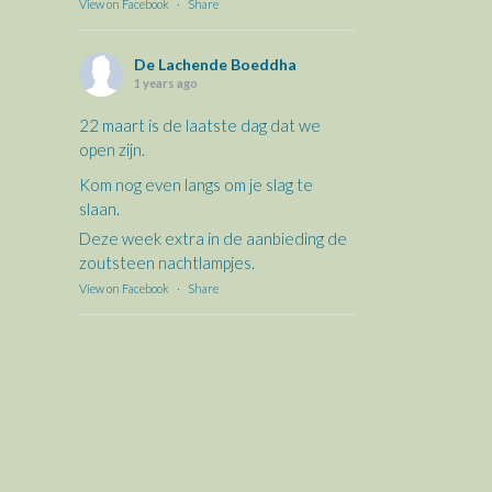
View on Facebook
·
Share
De Lachende Boeddha
1 years ago
22 maart is de laatste dag dat we
open zijn.
Kom nog even langs om je slag te
slaan.
Deze week extra in de aanbieding de
zoutsteen nachtlampjes.
View on Facebook
·
Share