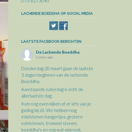
075-6173090
LACHENDE BOEDDHA OP SOCIAL MEDIA
LAATSTE FACEBOOK BERICHTEN
De Lachende Boeddha
1 years ago
Donderdag 20 maart gaan de laatste
3 dagen beginnen van de lachende
Boeddha.
Aanstaande zaterdag is echt de
allerlaatste dag.
Kom nog even kijken of er iets van je
gading bij zit. We hebben nog
edelstenen hangertjes, grotere
edelstenen, trommel stenen,
boeddha's en nog wat wierook.