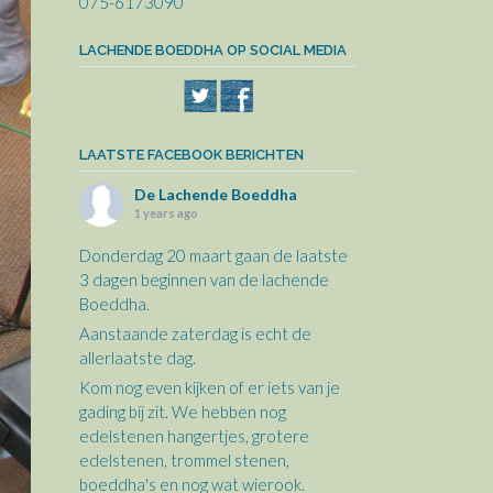
075-6173090
LACHENDE BOEDDHA OP SOCIAL MEDIA
LAATSTE FACEBOOK BERICHTEN
De Lachende Boeddha
1 years ago
Donderdag 20 maart gaan de laatste
3 dagen beginnen van de lachende
Boeddha.
Aanstaande zaterdag is echt de
allerlaatste dag.
Kom nog even kijken of er iets van je
gading bij zit. We hebben nog
edelstenen hangertjes, grotere
edelstenen, trommel stenen,
boeddha's en nog wat wierook.