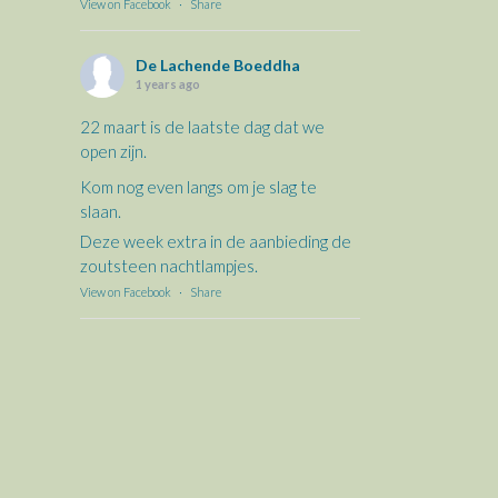
View on Facebook
·
Share
De Lachende Boeddha
1 years ago
22 maart is de laatste dag dat we
open zijn.
Kom nog even langs om je slag te
slaan.
Deze week extra in de aanbieding de
zoutsteen nachtlampjes.
View on Facebook
·
Share