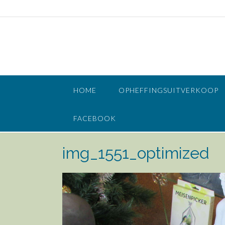
Doorgaan
naar
inhoud
HOME
OPHEFFINGSUITVERKOOP
FACEBOOK
img_1551_optimized