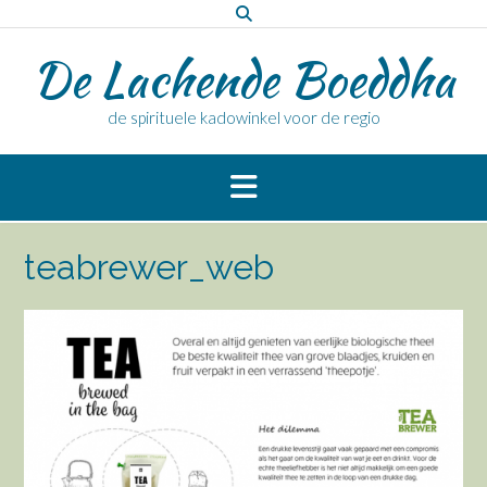
Doorgaan
naar
De Lachende Boeddha
inhoud
de spirituele kadowinkel voor de regio
teabrewer_web